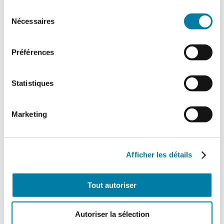
Sélection
Nécessaires
du
consentement
Préférences
Statistiques
Face au Risque
Marketing
Magazine numérique n° 543 –
Juin 2018
25,20
€
Afficher les détails
TTC
Tout autoriser
Ajouter au panier
Détails
Autoriser la sélection