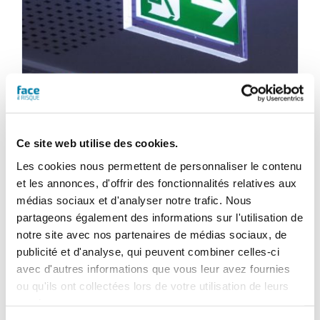
Ce site web utilise des cookies.
Les cookies nous permettent de personnaliser le contenu
et les annonces, d'offrir des fonctionnalités relatives aux
Face au Risque
médias sociaux et d'analyser notre trafic. Nous
Magazine numérique n° 567 –
partageons également des informations sur l'utilisation de
Novembre 2020
notre site avec nos partenaires de médias sociaux, de
publicité et d'analyse, qui peuvent combiner celles-ci
28,80
€
TTC
avec d'autres informations que vous leur avez fournies
ou qu'ils ont collectées lors de votre utilisation de leurs
services.
Ajouter au panier
Détails