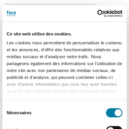
Cette version du
magazine numérique
vous est proposée en
consultation de type
Ce site web utilise des cookies.
"
flipbook
" (tourné de
Les cookies nous permettent de personnaliser le contenu
page, zoom). Chaque numéro acheté
sera consultable à partir de l'onglet "Mes
et les annonces, d'offrir des fonctionnalités relatives aux
magazines numériques" présent dans
médias sociaux et d'analyser notre trafic. Nous
votre compte.
N.B. Un flipbook n'est pas
partageons également des informations sur l'utilisation de
un fichier PDF téléchargeable
.
notre site avec nos partenaires de médias sociaux, de
publicité et d'analyse, qui peuvent combiner celles-ci
Ajouter au panier
Détails
avec d'autres informations que vous leur avez fournies
ou qu'ils ont collectées lors de votre utilisation de leurs
services.
Sélection
Nécessaires
Face au Risque
du
consentement
Magazine numérique n° 595