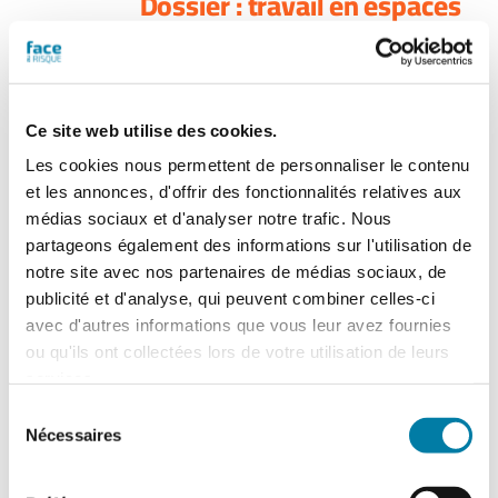
Dossier : travail en espaces
confinés
Explosion d'ammonitrates dans le port
de Beyrouth, Covid-19 : le marché des
masques, la protection incendie des data
Ce site web utilise des cookies.
centers, la catastrophe de Fukushima en
Les cookies nous permettent de personnaliser le contenu
2011...
> Voir le sommaire du n° 570
et les annonces, d'offrir des fonctionnalités relatives aux
Cette version du
médias sociaux et d'analyser notre trafic. Nous
magazine numérique
partageons également des informations sur l'utilisation de
vous est proposée en
notre site avec nos partenaires de médias sociaux, de
consultation de type
publicité et d'analyse, qui peuvent combiner celles-ci
"
flipbook
" (tourné de
avec d'autres informations que vous leur avez fournies
page, zoom). Chaque numéro acheté
ou qu'ils ont collectées lors de votre utilisation de leurs
sera consultable à partir de l'onglet "Mes
services.
magazines numériques" présent dans
Sélection
votre compte.
N.B. Un flipbook n'est pas
Nécessaires
du
un fichier PDF téléchargeable
.
consentement
Ajouter au panier
Détails