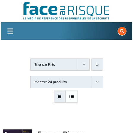
Passer
au
contenu
Trier par
Prix
Montrer
24 produits