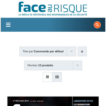
Passer
au
contenu
Trier par
Commande par défaut
Montrer
12 produits