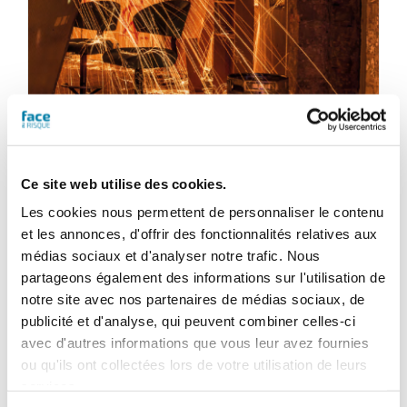
Ce site web utilise des cookies.
Les cookies nous permettent de personnaliser le contenu
et les annonces, d'offrir des fonctionnalités relatives aux
Face au Risque
médias sociaux et d'analyser notre trafic. Nous
Magazine numérique n° 555 –
partageons également des informations sur l'utilisation de
Septembre 2019
notre site avec nos partenaires de médias sociaux, de
publicité et d'analyse, qui peuvent combiner celles-ci
28,80
€
TTC
avec d'autres informations que vous leur avez fournies
ou qu'ils ont collectées lors de votre utilisation de leurs
services.
Ajouter au panier
Détails