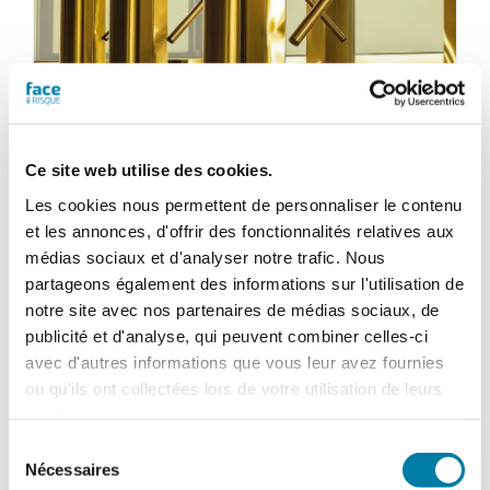
Ce site web utilise des cookies.
Les cookies nous permettent de personnaliser le contenu
et les annonces, d'offrir des fonctionnalités relatives aux
Face au Risque
médias sociaux et d'analyser notre trafic. Nous
Magazine numérique n° 590 –
partageons également des informations sur l'utilisation de
Mars 2023
notre site avec nos partenaires de médias sociaux, de
publicité et d'analyse, qui peuvent combiner celles-ci
28,80
€
TTC
avec d'autres informations que vous leur avez fournies
ou qu'ils ont collectées lors de votre utilisation de leurs
services.
Ajouter au panier
Détails
Sélection
Nécessaires
du