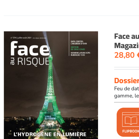
Face a
Magazin
28,80
Dossier
Feu de dat
gamme, le 