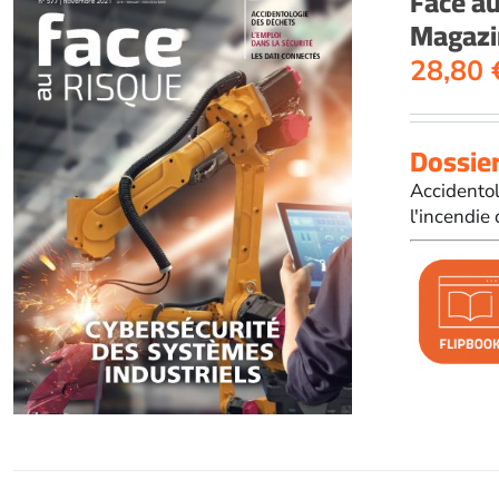
Face a
Magazi
28,80
Dossier
Accidentol
l'incendie