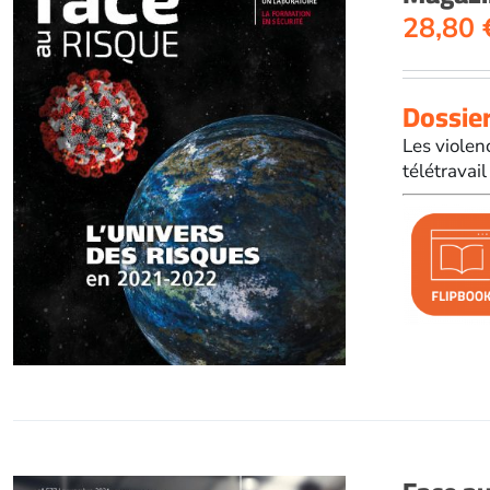
28,80
Dossier
Les violen
télétravai