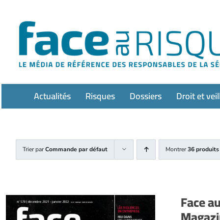
Passer
au
contenu
Actualités
Risques
Dossiers
Droit et veil
Trier par
Commande par défaut
Montrer
36 produits
Face a
Magazi