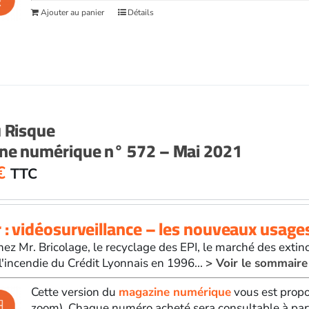
Ajouter au panier
Détails
u Risque
ne numérique n° 572 – Mai 2021
€
TTC
 : vidéosurveillance – les nouveaux usage
hez Mr. Bricolage, le recyclage des EPI, le marché des extinc
'incendie du Crédit Lyonnais en 1996...
> Voir le sommaire
Cette version du
magazine numérique
vous est propo
zoom). Chaque numéro acheté sera consultable à par