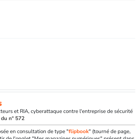
s
teurs et RIA, cyberattaque contre l'entreprise de sécurité
 du n° 572
sée en consultation de type "
flipbook
" (tourné de page,
tir de l'onglet "Mes magazines numériques" présent dans