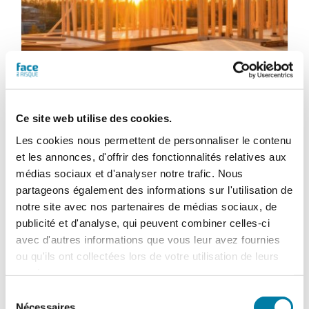
Ce site web utilise des cookies.
Les cookies nous permettent de personnaliser le contenu
et les annonces, d'offrir des fonctionnalités relatives aux
Face au Risque
médias sociaux et d'analyser notre trafic. Nous
Magazine numérique n° 597 –
partageons également des informations sur l'utilisation de
notre site avec nos partenaires de médias sociaux, de
Novembre 2023
publicité et d'analyse, qui peuvent combiner celles-ci
28,80
€
avec d'autres informations que vous leur avez fournies
TTC
ou qu'ils ont collectées lors de votre utilisation de leurs
services.
Ajouter au panier
Détails
Sélection
Nécessaires