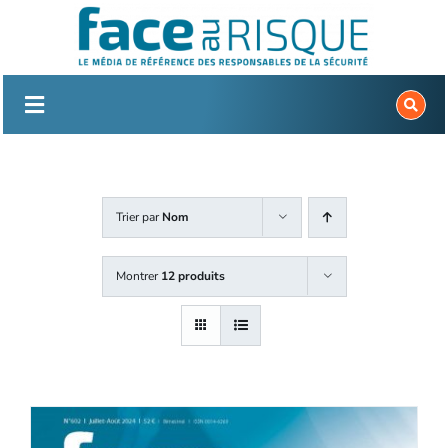
Passer
au
contenu
Trier par
Nom
Montrer
12 produits