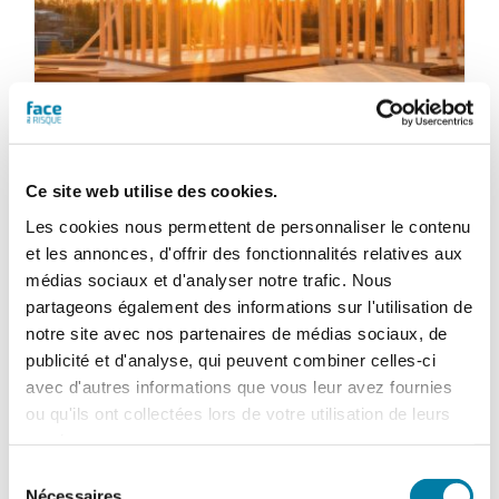
Ce site web utilise des cookies.
Les cookies nous permettent de personnaliser le contenu
et les annonces, d'offrir des fonctionnalités relatives aux
Face au Risque
médias sociaux et d'analyser notre trafic. Nous
Magazine numérique n° 597 –
partageons également des informations sur l'utilisation de
notre site avec nos partenaires de médias sociaux, de
Novembre 2023
publicité et d'analyse, qui peuvent combiner celles-ci
28,80
€
avec d'autres informations que vous leur avez fournies
TTC
ou qu'ils ont collectées lors de votre utilisation de leurs
services.
Ajouter au panier
Détails
Sélection
Nécessaires