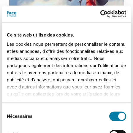
Ce site web utilise des cookies.
Les cookies nous permettent de personnaliser le contenu
et les annonces, d'offrir des fonctionnalités relatives aux
médias sociaux et d'analyser notre trafic. Nous
partageons également des informations sur l'utilisation de
notre site avec nos partenaires de médias sociaux, de
Face au Risque
publicité et d'analyse, qui peuvent combiner celles-ci
Magazine numérique n° 582 –
avec d'autres informations que vous leur avez fournies
Mai 2022
ou qu'ils ont collectées lors de votre utilisation de leurs
services.
28,80
€
TTC
Sélection
Nécessaires
du
Ajouter au panier
Détails
consentement