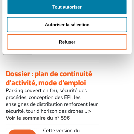
Tout autoriser
Face au Risque
Autoriser la sélection
Magazine numérique n° 596
– Octobre 2023
Refuser
28,80
€
TTC
Dossier : plan de continuité
d’activité, mode d’emploi
Parking couvert en feu, sécurité des
procédés, conception des EPI, les
enseignes de distribution renforcent leur
sécurité, tour d'horizon des drones...
>
Voir le sommaire du n° 596
Cette version du