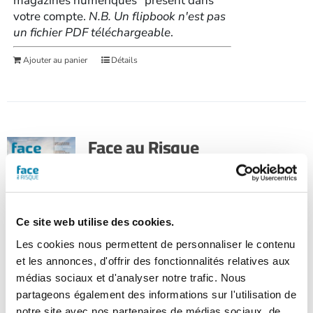
magazines numériques" présent dans
votre compte.
N.B. Un flipbook n'est pas
un fichier PDF téléchargeable
.
Ajouter au panier
Détails
Face au Risque
Magazine numérique n° 597
– Novembre 2023
28,80
€
TTC
Ce site web utilise des cookies.
Les cookies nous permettent de personnaliser le contenu
Dossier : construction bois et
et les annonces, d'offrir des fonctionnalités relatives aux
médias sociaux et d'analyser notre trafic. Nous
sécurité incendie
partageons également des informations sur l'utilisation de
SSIAP : aller au-delà de la fiche de poste,
notre site avec nos partenaires de médias sociaux, de