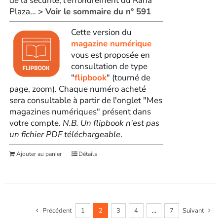
de la sécurité, l'effondrement du Rana
Plaza...
> Voir le sommaire du n° 591
Cette version du
magazine numérique
vous est proposée en
consultation de type
"
flipbook
" (tourné de
page, zoom). Chaque numéro acheté
sera consultable à partir de l'onglet "Mes
magazines numériques" présent dans
votre compte.
N.B. Un flipbook n'est pas
un fichier PDF téléchargeable
.
Ajouter au panier
Détails
Précédent
1
2
3
4
…
7
Suivant