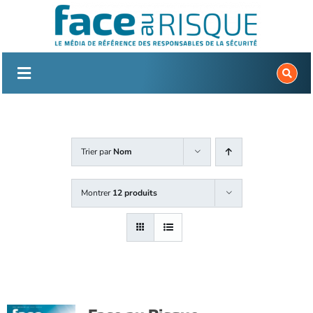
Passer
au
contenu
Trier par
Nom
Montrer
12 produits