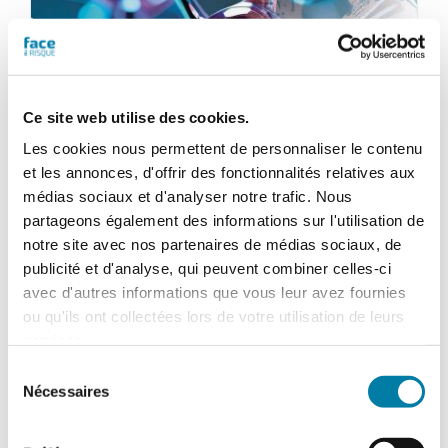
Ce site web utilise des cookies.
Les cookies nous permettent de personnaliser le contenu
et les annonces, d'offrir des fonctionnalités relatives aux
médias sociaux et d'analyser notre trafic. Nous
partageons également des informations sur l'utilisation de
notre site avec nos partenaires de médias sociaux, de
Face au Risque
publicité et d'analyse, qui peuvent combiner celles-ci
Magazine numérique n° 602 –
avec d'autres informations que vous leur avez fournies
Juillet-août 2024
ou qu'ils ont collectées lors de votre utilisation de leurs
services.
46,80
€
TTC
Sélection
Nécessaires
du
consentement
Ajouter au panier
Détails