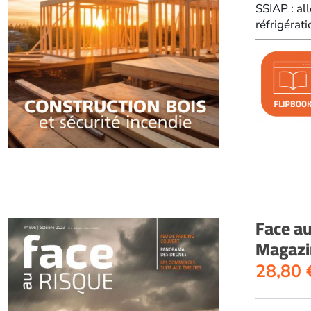
SSIAP : al
réfrigérat
Face a
Magazi
28,80