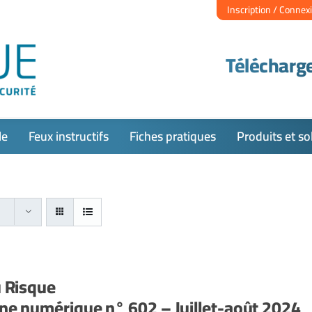
Inscription / Connex
Télécharge
le
Feux instructifs
Fiches pratiques
Produits et so
u Risque
e numérique n° 602 – Juillet-août 2024