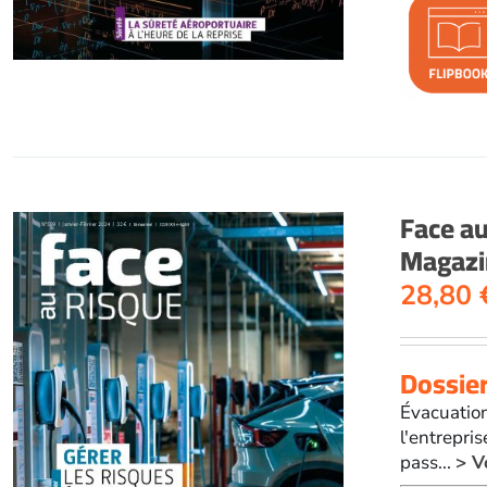
Face a
Magazi
28,80
Dossier
Évacuation
l'entrepris
pass...
> V