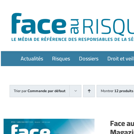
Passer
au
contenu
Actualités
Risques
Dossiers
Droit et veil
Trier par
Commande par défaut
Montrer
12 produits
Face a
Magazin