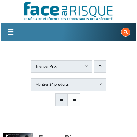
Passer
au
contenu
Trier par
Prix
Montrer
24 produits