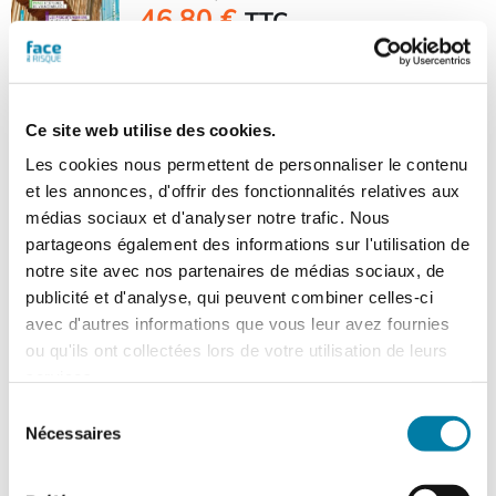
46,80
€
TTC
Dossier : réglementation
incendie et construction bois
Ce site web utilise des cookies.
: du nouveau !
Les cookies nous permettent de personnaliser le contenu
et les annonces, d'offrir des fonctionnalités relatives aux
médias sociaux et d'analyser notre trafic. Nous
Mais aussi : construction bois : évolution
partageons également des informations sur l'utilisation de
de la réglementation incendie, feu
d’entreprise d’hygiène à Toulouse, une
notre site avec nos partenaires de médias sociaux, de
nouvelle loi sur la sécurité dans les
publicité et d'analyse, qui peuvent combiner celles-ci
transports, l’application de la directive
avec d'autres informations que vous leur avez fournies
NIS2 dans la protection des équipements
ou qu'ils ont collectées lors de votre utilisation de leurs
physiques, Pnacc et études de
services.
vulnérabilité, l’enjeu de la cyber-
Sélection
résilience dans le secteur industriel...
Nécessaires
du
consentement
> Voir le sommaire du n° 607