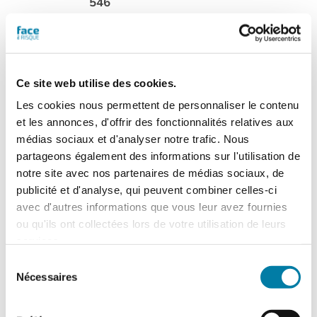
546
Cette version du
magazine numérique
vous est proposée en
consultation de type
Ce site web utilise des cookies.
"
flipbook
" (tourné de
Les cookies nous permettent de personnaliser le contenu
page, zoom). Chaque numéro acheté
et les annonces, d'offrir des fonctionnalités relatives aux
sera consultable à partir de l'onglet "Mes
médias sociaux et d'analyser notre trafic. Nous
magazines numériques" présent dans
partageons également des informations sur l'utilisation de
votre compte.
N.B. Un flipbook n'est pas
notre site avec nos partenaires de médias sociaux, de
un fichier PDF téléchargeable
.
publicité et d'analyse, qui peuvent combiner celles-ci
avec d'autres informations que vous leur avez fournies
Ajouter au panier
Détails
ou qu'ils ont collectées lors de votre utilisation de leurs
services.
Sélection
Nécessaires
du
Face au Risque
consentement
Magazine numérique n° 547