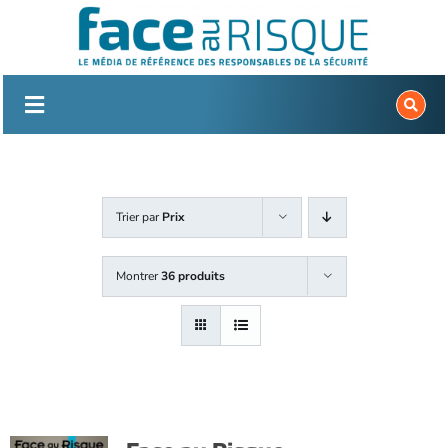
Passer
au
contenu
Trier par
Prix
Montrer
36 produits