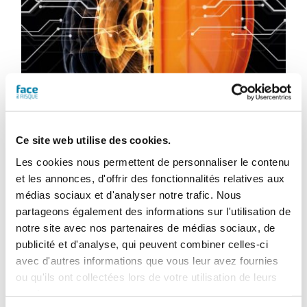
Ce site web utilise des cookies.
Les cookies nous permettent de personnaliser le contenu
et les annonces, d'offrir des fonctionnalités relatives aux
Face au Risque
médias sociaux et d'analyser notre trafic. Nous
Magazine numérique n° 545 –
partageons également des informations sur l'utilisation de
Septembre 2018
notre site avec nos partenaires de médias sociaux, de
publicité et d'analyse, qui peuvent combiner celles-ci
25,20
€
TTC
avec d'autres informations que vous leur avez fournies
ou qu'ils ont collectées lors de votre utilisation de leurs
services.
Ajouter au panier
Détails