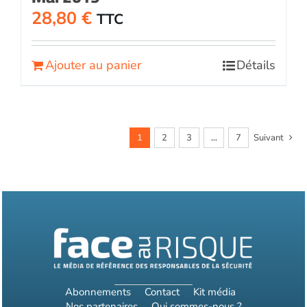
28,80
€
TTC
Ajouter au panier
Détails
1
2
3
…
7
Suivant
Abonnements
Contact
Kit média
Nos partenaires
Qui sommes-nous ?