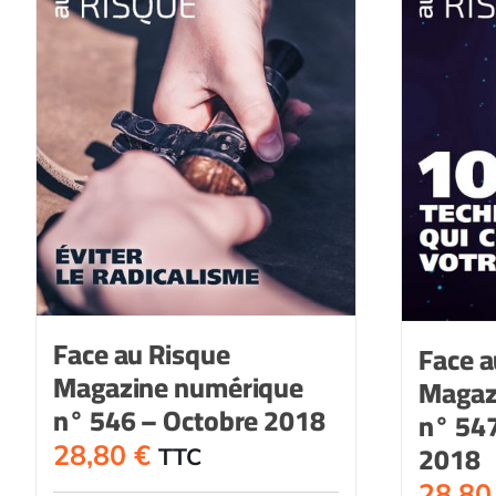
Face au Risque
Face a
Magazine numérique
Magaz
n° 546 – Octobre 2018
n° 54
2018
28,80
€
TTC
28,8