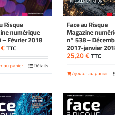
u Risque
Face au Risque
ine numérique
Magazine numér
 – Février 2018
n° 538 – Décemb
2017-janvier 201
0
€
TTC
25,20
€
TTC
r au panier
Détails
Ajouter au panier