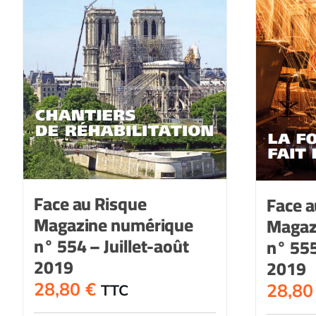
Face au Risque
Face a
Magazine numérique
Magaz
n° 554 – Juillet-août
n° 55
2019
2019
28,80
€
28,8
TTC