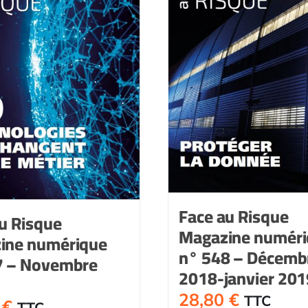
Face au Risque
u Risque
Magazine numér
ine numérique
n° 548 – Décemb
7 – Novembre
2018-janvier 201
28,80
€
TTC
0
€