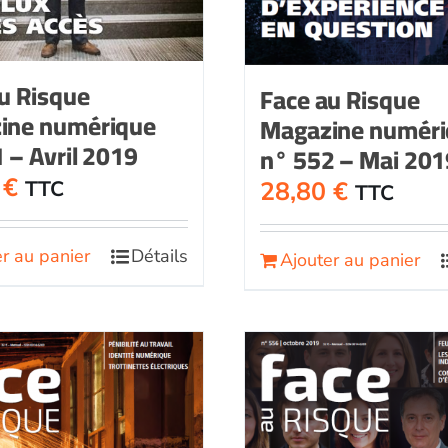
u Risque
Face au Risque
ine numérique
Magazine numér
 – Avril 2019
n° 552 – Mai 201
0
€
28,80
€
TTC
TTC
r au panier
Détails
Ajouter au panier