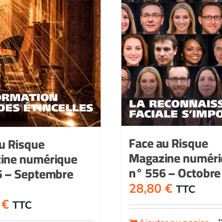
Face au Risque
u Risque
Magazine numér
ine numérique
n° 556 – Octobre
5 – Septembre
28,80
€
TTC
0
€
TTC