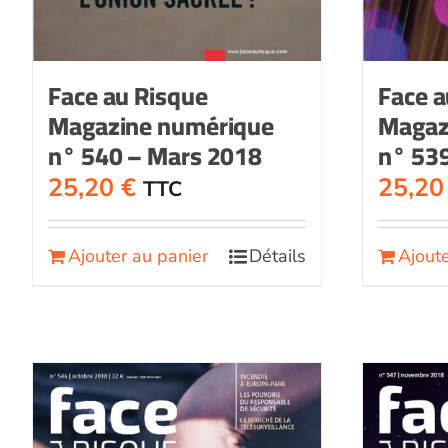
Face au Risque
Face a
Magazine numérique
Magaz
n° 540 – Mars 2018
n° 539
25,20
€
25,2
TTC
Ajouter au panier
Détails
Ajoute