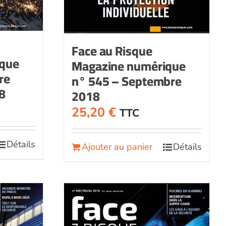
Face au Risque
ique
Magazine numérique
re
n° 545 – Septembre
8
2018
25,20
€
TTC
Détails
Ajouter au panier
Détails