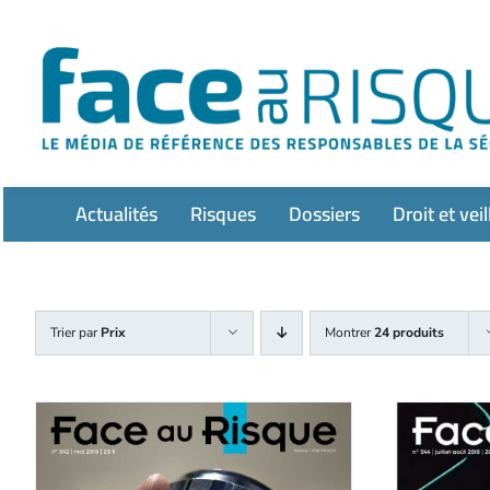
Passer
au
contenu
Actualités
Risques
Dossiers
Droit et veil
Trier par
Prix
Montrer
24 produits