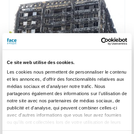
Ce site web utilise des cookies.
Les cookies nous permettent de personnaliser le contenu
Face au Risque
et les annonces, d'offrir des fonctionnalités relatives aux
Magazine numérique n° 543 –
médias sociaux et d'analyser notre trafic. Nous
partageons également des informations sur l'utilisation de
Juin 2018
notre site avec nos partenaires de médias sociaux, de
25,20
€
publicité et d'analyse, qui peuvent combiner celles-ci
TTC
avec d'autres informations que vous leur avez fournies
ou qu'ils ont collectées lors de votre utilisation de leurs
Ajouter au panier
Détails
services.