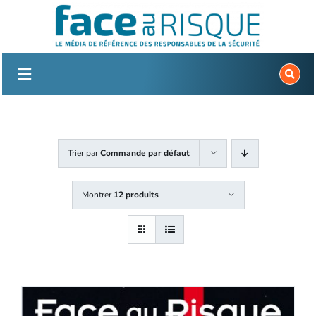
Passer
au
contenu
Trier par
Commande par défaut
Montrer
12 produits