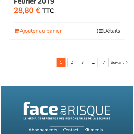
Février 2019
28,80
€
TTC
Ajouter au panier
Détails
1
2
3
…
7
Suivant
Abonnements
Contact
Kit média