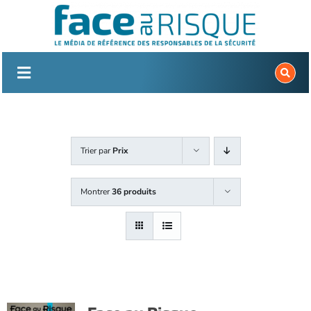
Passer
au
contenu
Trier par
Prix
Montrer
36 produits