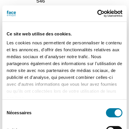
546
Cette version du
magazine numérique
vous est proposée en
consultation de type
Ce site web utilise des cookies.
"
flipbook
" (tourné de
Les cookies nous permettent de personnaliser le contenu
page, zoom). Chaque numéro acheté
et les annonces, d'offrir des fonctionnalités relatives aux
sera consultable à partir de l'onglet "Mes
médias sociaux et d'analyser notre trafic. Nous
magazines numériques" présent dans
partageons également des informations sur l'utilisation de
votre compte.
N.B. Un flipbook n'est pas
notre site avec nos partenaires de médias sociaux, de
un fichier PDF téléchargeable
.
publicité et d'analyse, qui peuvent combiner celles-ci
avec d'autres informations que vous leur avez fournies
Ajouter au panier
Détails
ou qu'ils ont collectées lors de votre utilisation de leurs
services.
Sélection
Nécessaires
du
Face au Risque
consentement
Magazine numérique n° 547