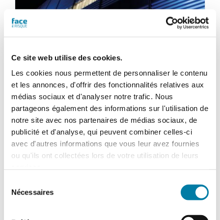
Ce site web utilise des cookies.
Les cookies nous permettent de personnaliser le contenu
et les annonces, d'offrir des fonctionnalités relatives aux
médias sociaux et d'analyser notre trafic. Nous
partageons également des informations sur l'utilisation de
notre site avec nos partenaires de médias sociaux, de
publicité et d'analyse, qui peuvent combiner celles-ci
avec d'autres informations que vous leur avez fournies
Face au Risque
ou qu'ils ont collectées lors de votre utilisation de leurs
services.
Magazine numérique n° 548 –
Sélection
Décembre 2018-janvier 2019
Nécessaires
du
28,80
€
TTC
consentement