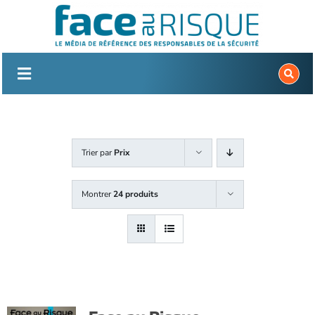
Passer
au
contenu
Trier par
Prix
Montrer
24 produits