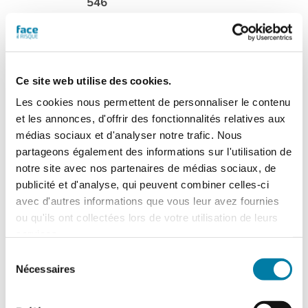
546
Cette version du
magazine numérique
vous est proposée en
consultation de type
Ce site web utilise des cookies.
"
flipbook
" (tourné de
Les cookies nous permettent de personnaliser le contenu
page, zoom). Chaque numéro acheté
et les annonces, d'offrir des fonctionnalités relatives aux
sera consultable à partir de l'onglet "Mes
médias sociaux et d'analyser notre trafic. Nous
magazines numériques" présent dans
partageons également des informations sur l'utilisation de
votre compte.
N.B. Un flipbook n'est pas
notre site avec nos partenaires de médias sociaux, de
un fichier PDF téléchargeable
.
publicité et d'analyse, qui peuvent combiner celles-ci
avec d'autres informations que vous leur avez fournies
Ajouter au panier
Détails
ou qu'ils ont collectées lors de votre utilisation de leurs
services.
Sélection
Nécessaires
du
Face au Risque
consentement
Magazine numérique n° 547