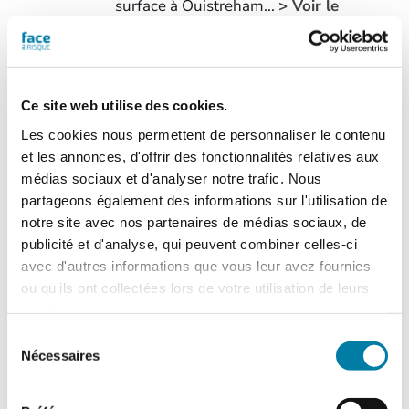
surface à Ouistreham...
> Voir le
sommaire du n° 545
Cette version du
magazine numérique
vous est proposée en
Ce site web utilise des cookies.
consultation de type
Les cookies nous permettent de personnaliser le contenu
"
flipbook
" (tourné de
et les annonces, d'offrir des fonctionnalités relatives aux
page, zoom). Chaque numéro acheté
médias sociaux et d'analyser notre trafic. Nous
sera consultable à partir de l'onglet "Mes
partageons également des informations sur l'utilisation de
magazines numériques" présent dans
notre site avec nos partenaires de médias sociaux, de
votre compte.
N.B. Un flipbook n'est pas
publicité et d'analyse, qui peuvent combiner celles-ci
un fichier PDF téléchargeable
.
avec d'autres informations que vous leur avez fournies
ou qu'ils ont collectées lors de votre utilisation de leurs
Ajouter au panier
Détails
services.
Sélection
Nécessaires
du
consentement
Face au Risque