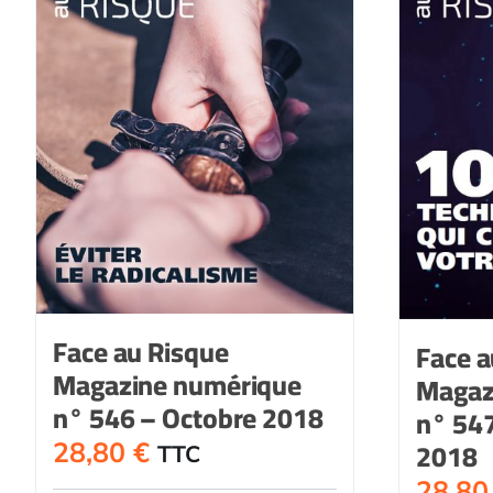
Face au Risque
Face a
Magazine numérique
Magaz
n° 546 – Octobre 2018
n° 54
2018
28,80
€
TTC
28,8