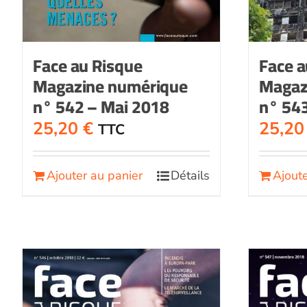
Face au Risque
Face a
Magazine numérique
Magaz
n° 542 – Mai 2018
n° 543
25,20
€
25,2
TTC
Ajouter au panier
Détails
Ajoute