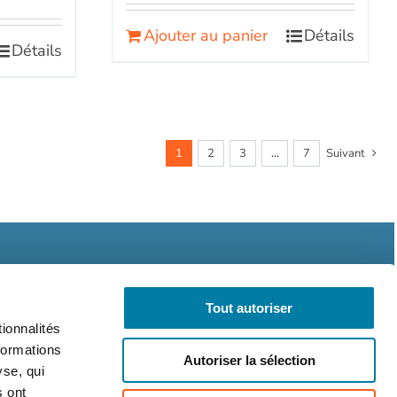
Ajouter au panier
Détails
Détails
1
2
3
…
7
Suivant
Tout autoriser
ionnalités
formations
Autoriser la sélection
légales
CGV
RGPD
yse, qui
s ont