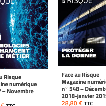
Face au Risque
u Risque
Magazine numér
ine numérique
n° 548 – Décemb
7 – Novembre
2018-janvier 201
28,80
€
TTC
0
€