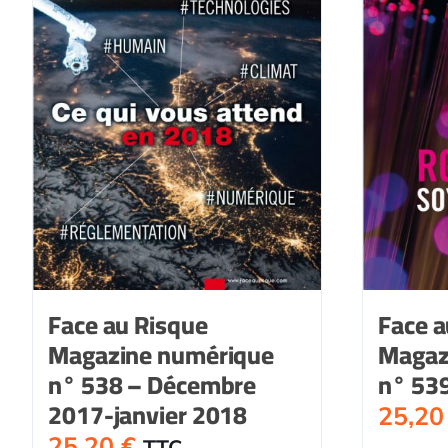
Face au Risque
Face a
Magazine numérique
Magaz
n° 538 – Décembre
n° 539
2017-janvier 2018
25,2
25,20
€