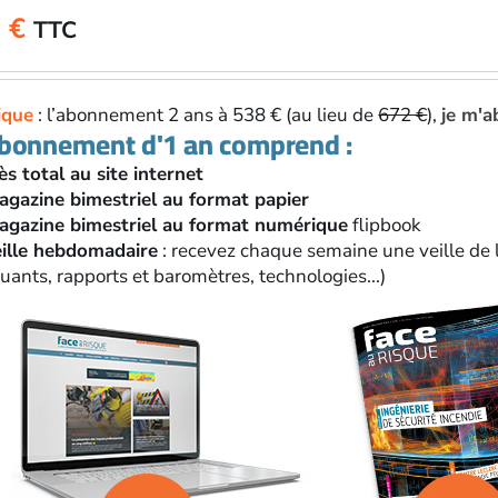
0
€
TTC
ique
: l’abonnement 2 ans à 538 € (au lieu de
672 €
),
je m'a
abonnement d'1 an comprend :
ès total au site internet
agazine bimestriel au format papier
agazine bimestriel au format numérique
flipbook
eille hebdomadaire
: recevez chaque semaine une veille de l
ants, rapports et baromètres, technologies...)