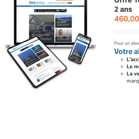
2 ans
460,0
Pour un abon
Votre 
L’acc
Le m
La v
marqu