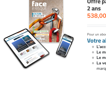
Offre p
2 ans
538,0
Pour un abon
Votre 
L’acc
Le m
Le m
La v
marqu