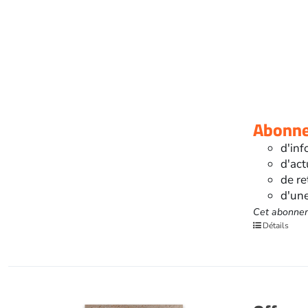
Abonnez
d'inf
d'act
de re
d'une
Cet abonnem
Détails