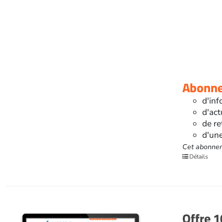
Abonnez
d'inf
d'act
de re
d'une
Cet abonnem
Détails
Offre 