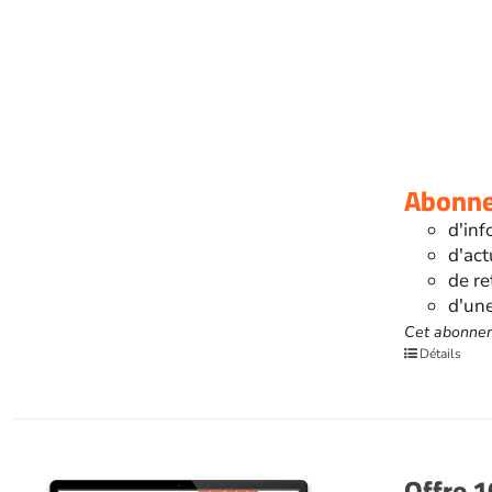
Abonnez
d'inf
d'act
de re
d'une
Cet abonnem
Détails
Offre 