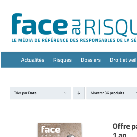
Passer
au
contenu
Actualités
Risques
Dossiers
Droit et veil
Trier par
Date
Montrer
36 produits
Offre p
1 an