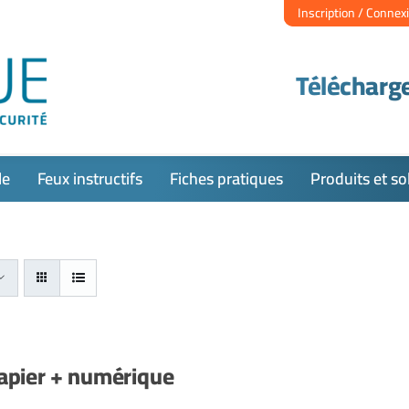
Inscription / Connex
Télécharge
le
Feux instructifs
Fiches pratiques
Produits et so
apier + numérique