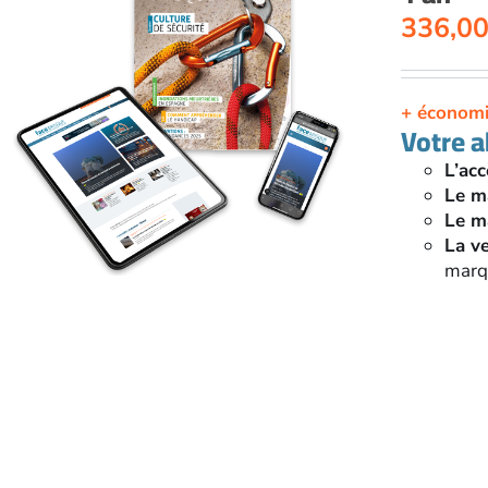
336,0
+ économ
Votre 
L’acc
Le m
Le m
La v
marqu