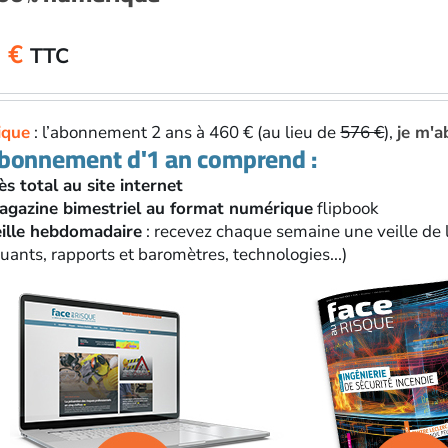
0
€
TTC
ique
: l’abonnement 2 ans à 460 € (au lieu de
576 €
),
je m'a
abonnement d'1 an comprend :
ès total au site internet
agazine bimestriel au format numérique
flipbook
eille hebdomadaire
: recevez chaque semaine une veille de l
ants, rapports et baromètres, technologies...)