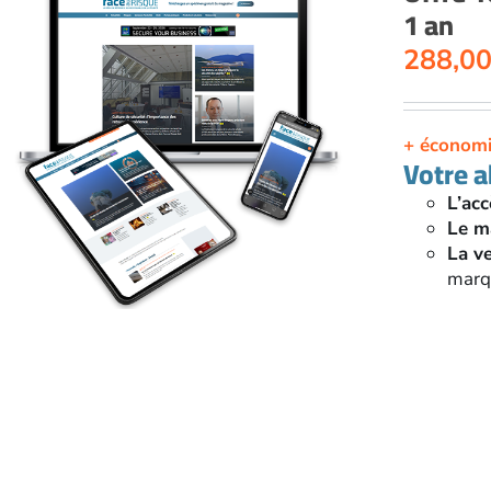
1 an
288,0
+ économ
Votre 
L’acc
Le m
La v
marqu