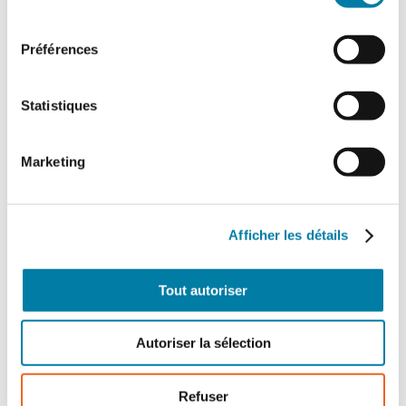
consentement
Préférences
Statistiques
Offre papier + numérique
1 an
Marketing
336,00
€
TTC
Afficher les détails
Détails
Tout autoriser
Autoriser la sélection
Refuser