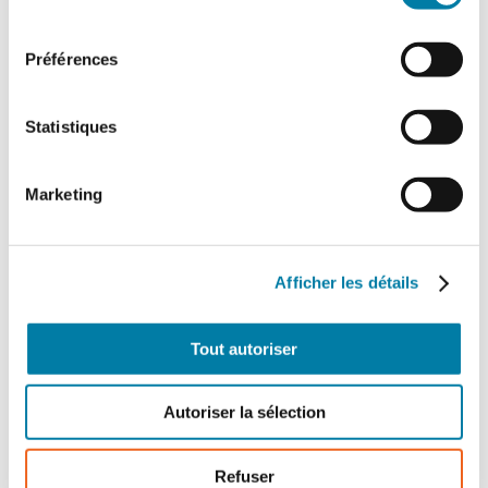
consentement
Préférences
Statistiques
Offre papier + numérique
Marketing
1 an
336,00
€
TTC
Afficher les détails
Détails
Tout autoriser
Autoriser la sélection
Refuser